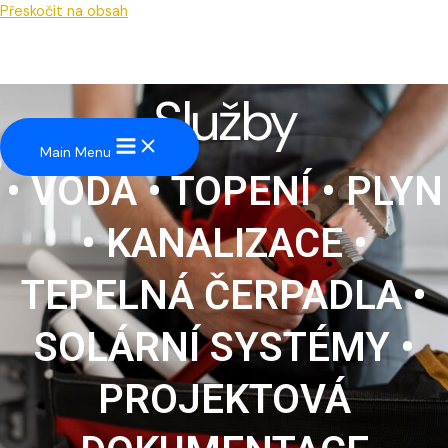
Přeskočit na obsah
Služby
Main Menu
• VODA • TOPENÍ • PLYN
• KANALIZACE •
TEPELNÁ ČERPADLA •
SOLÁRNÍ SYSTÉMY •
PROJEKTOVÁ